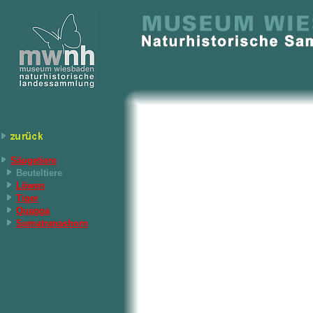
Säugetiere
Beuteltiere
Löwen
Tiger
Quagga
Sumatranashorn