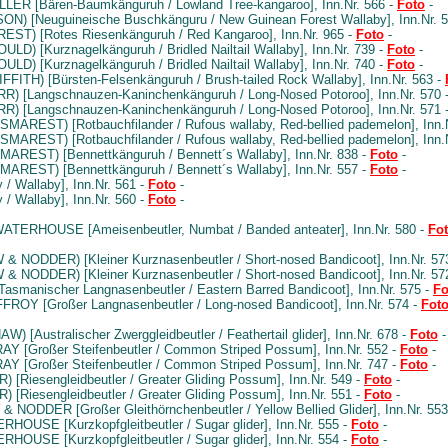
LER [Bären-Baumkänguruh / Lowland Tree-kangaroo], Inn.Nr. 566 -
Foto
-
N) [Neuguineische Buschkänguru / New Guinean Forest Wallaby], Inn.Nr. 
ST) [Rotes Riesenkänguruh / Red Kangaroo], Inn.Nr. 965 -
Foto
-
ULD) [Kurznagelkänguruh / Bridled Nailtail Wallaby], Inn.Nr. 739 -
Foto
-
ULD) [Kurznagelkänguruh / Bridled Nailtail Wallaby], Inn.Nr. 740 -
Foto
-
FFITH) [Bürsten-Felsenkänguruh / Brush-tailed Rock Wallaby], Inn.Nr. 563 -
R) [Langschnauzen-Kaninchenkänguruh / Long-Nosed Potoroo], Inn.Nr. 570 
R) [Langschnauzen-Kaninchenkänguruh / Long-Nosed Potoroo], Inn.Nr. 571 
MAREST) [Rotbauchfilander / Rufous wallaby, Red-bellied pademelon], Inn.
MAREST) [Rotbauchfilander / Rufous wallaby, Red-bellied pademelon], Inn.
AREST) [Bennettkänguruh / Bennett´s Wallaby], Inn.Nr. 838 -
Foto
-
AREST) [Bennettkänguruh / Bennett´s Wallaby], Inn.Nr. 557 -
Foto
-
 / Wallaby], Inn.Nr. 561 -
Foto
-
 / Wallaby], Inn.Nr. 560 -
Foto
-
ATERHOUSE [Ameisenbeutler, Numbat / Banded anteater], Inn.Nr. 580 -
Fo
& NODDER) [Kleiner Kurznasenbeutler / Short-nosed Bandicoot], Inn.Nr. 57
& NODDER) [Kleiner Kurznasenbeutler / Short-nosed Bandicoot], Inn.Nr. 57
smanischer Langnasenbeutler / Eastern Barred Bandicoot], Inn.Nr. 575 -
Fo
ROY [Großer Langnasenbeutler / Long-nosed Bandicoot], Inn.Nr. 574 -
Fot
W) [Australischer Zwerggleidbeutler / Feathertail glider], Inn.Nr. 678 -
Foto
-
Y [Großer Steifenbeutler / Common Striped Possum], Inn.Nr. 552 -
Foto
-
Y [Großer Steifenbeutler / Common Striped Possum], Inn.Nr. 747 -
Foto
-
 [Riesengleidbeutler / Greater Gliding Possum], Inn.Nr. 549 -
Foto
-
 [Riesengleidbeutler / Greater Gliding Possum], Inn.Nr. 551 -
Foto
-
NODDER [Großer Gleithörnchenbeutler / Yellow Bellied Glider], Inn.Nr. 553
HOUSE [Kurzkopfgleitbeutler / Sugar glider], Inn.Nr. 555 -
Foto
-
HOUSE [Kurzkopfgleitbeutler / Sugar glider], Inn.Nr. 554 -
Foto
-