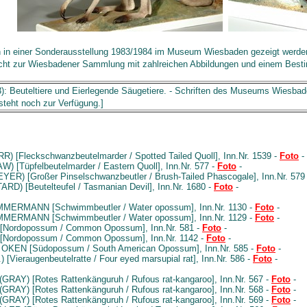
ten in einer Sonderausstellung 1983/1984 im Museum Wiesbaden gezeigt wer
sicht zur Wiesbadener Sammlung mit zahlreichen Abbildungen und einem Bes
3): Beuteltiere und Eierlegende Säugetiere. - Schriften des Museums Wiesba
eht noch zur Verfügung.]
R) [Fleckschwanzbeutelmarder / Spotted Tailed Quoll], Inn.Nr. 1539 -
Foto
-
) [Tüpfelbeutelmarder / Eastern Quoll], Inn.Nr. 577 -
Foto
-
YER) [Großer Pinselschwanzbeutler / Brush-Tailed Phascogale], Inn.Nr. 579
RD) [Beutelteufel / Tasmanian Devil], Inn.Nr. 1680 -
Foto
-
MERMANN [Schwimmbeutler / Water opossum], Inn.Nr. 1130 -
Foto
-
MERMANN [Schwimmbeutler / Water opossum], Inn.Nr. 1129 -
Foto
-
 [Nordopossum / Common Opossum], Inn.Nr. 581 -
Foto
-
 [Nordopossum / Common Opossum], Inn.Nr. 1142 -
Foto
-
OKEN [Südopossum / South American Opossum], Inn.Nr. 585 -
Foto
-
.) [Vieraugenbeutelratte / Four eyed marsupial rat], Inn.Nr. 586 -
Foto
-
(GRAY) [Rotes Rattenkänguruh / Rufous rat-kangaroo], Inn.Nr. 567 -
Foto
-
(GRAY) [Rotes Rattenkänguruh / Rufous rat-kangaroo], Inn.Nr. 568 -
Foto
-
(GRAY) [Rotes Rattenkänguruh / Rufous rat-kangaroo], Inn.Nr. 569 -
Foto
-