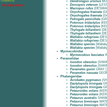
Compiled by
Dendrolagus ursinus
MÜL
Dorcopsis veterum
(LESSO
Fritz Geller-Grimm
Macropus rufus
(DESMARE
Onychogalea fraenata
(GO
Onychogalea fraenata
(GO
Petrogale penicillata
(GRI
Potorous tridactylus
(KER
Potorous tridactylus
(KER
Thylogale billardierii
(DES
Thylogale billardierii
(DES
Wallabia rufogrisea
(DESM
Wallabia rufogrisea
(DESM
Wallabia species
[Wallaby
Wallabia species
[Wallaby
Myrmecobiidae
Myrmecobius fasciatus
W
Peramelidae
Isoodon obesolus
(SHAW 
Isoodon obesolus
(SHAW 
Perameles gunni
GRAY [Ta
Perameles nasuata
GEOFF
Phalangeridae
Acrobates pygmaeus
(SHA
Dactylopsila trivirgata
GRA
Dactylopsila trivirgata
GRA
Petauroides volans
(KERR)
Petauroides volans
(KERR)
Petaurus australis
SHAW & 
Petaurus breviceps
WATER
Petaurus breviceps
WATER