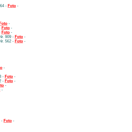
564 -
Foto
-
Foto
-
-
Foto
-
-
Foto
-
Nr. 909 -
Foto
-
Nr. 562 -
Foto
-
to
-
3 -
Foto
-
2 -
Foto
-
to
-
o
-
 -
Foto
-