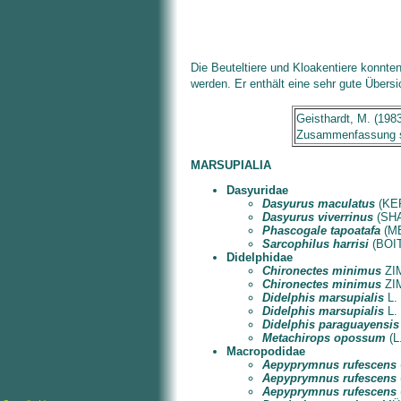
Die Beuteltiere und Kloakentiere konn
werden. Er enthält eine sehr gute Über
Geisthardt, M. (198
Zusammenfassung st
MARSUPIALIA
Dasyuridae
Dasyurus maculatus
(KER
Dasyurus viverrinus
(SHAW
Phascogale tapoatafa
(ME
Sarcophilus harrisi
(BOITA
Didelphidae
Chironectes minimus
ZIM
Chironectes minimus
ZIM
Didelphis marsupialis
L.
Didelphis marsupialis
L.
Didelphis paraguayensis
Metachirops opossum
(L
Macropodidae
Aepyprymnus rufescens
Aepyprymnus rufescens
Aepyprymnus rufescens