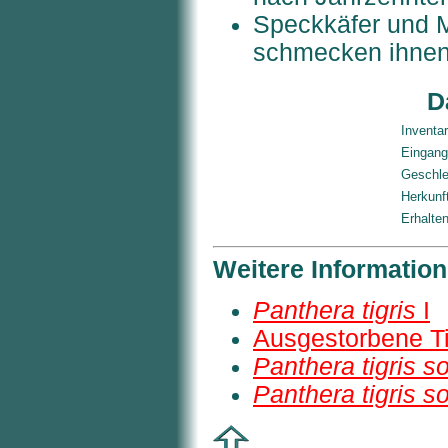
Speckkäfer und M
schmecken ihnen 
D
Inventa
Eingan
Geschle
Herkunf
Erhalten
Weitere Informatio
Panthera tigris
I
Ausgestorbene T
Panthera tigris s
Panthera tigris s