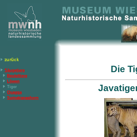
Die T
Säugetiere
Beuteltiere
Löwen
Javatige
Tiger
Quagga
Sumatranashorn