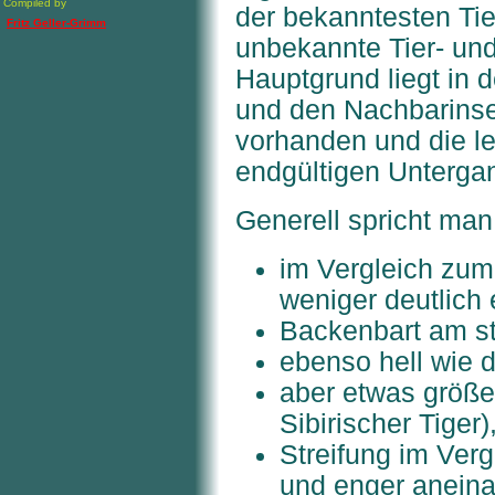
Compiled by
der bekanntesten Tie
Fritz Geller-Grimm
unbekannte Tier- und
Hauptgrund liegt in
und den Nachbarinse
vorhanden und die l
endgültigen Unterga
Generell spricht ma
im Vergleich zum 
weniger deutlich 
Backenbart am st
ebenso hell wie d
aber etwas größer
Sibirischer Tiger)
Streifung im Ver
und enger aneina